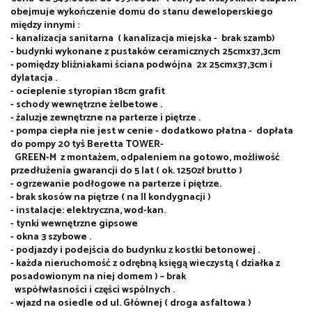
obejmuje wykończenie domu do stanu deweloperskiego
między innymi :
- kanalizacja sanitarna ( kanalizacja miejska - brak szamb)
- budynki wykonane z pustaków ceramicznych 25cmx37,3cm
- pomiędzy bliźniakami ściana podwójna 2x 25cmx37,3cm i
dylatacja .
- ocieplenie styropian 18cm grafit
- schody wewnętrzne żelbetowe .
- żaluzje zewnętrzne na parterze i piętrze .
- pompa ciepła nie jest w cenie - dodatkowo płatna - dopłata
do pompy 20 tyś Beretta TOWER-
GREEN-M z montażem, odpaleniem na gotowo, możliwość
przedłużenia gwarancji do 5 lat ( ok. 1250zł brutto )
- ogrzewanie podłogowe na parterze i piętrze.
- brak skosów na piętrze ( na II kondygnacji )
- instalacje: elektryczna, wod-kan.
- tynki wewnętrzne gipsowe
- okna 3 szybowe .
- podjazdy i podejścia do budynku z kostki betonowej .
- każda nieruchomość z odrębną księgą wieczystą ( działka z
posadowionym na niej domem ) – brak
współwłasności i części wspólnych .
- wjazd na osiedle od ul. Głównej ( droga asfaltowa )