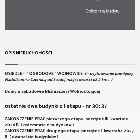
Oblicz ratę kredytu
OPIS NIERUCHOMOŚCI
OSIEDLE - " OGRODOVE " WOJNOWICE
( – usytuowanie pomiędzy
Nadolicami a Czernicą od każdej miejscowości ok 2 km . )
Domy w zabudowie Bliźniaczej i Wolnostojącej
ostatnie dwa budynki z I etapu - nr 30; 37
ZAKOŃCZENIE PRAC pierwszego etapu początek III kwartału
2026 R. ( osiemnaście budynków )
ZAKOŃCZENIE PRAC drugiego etapu początek I kwartału 2027
R. ( dwanaście budynków )