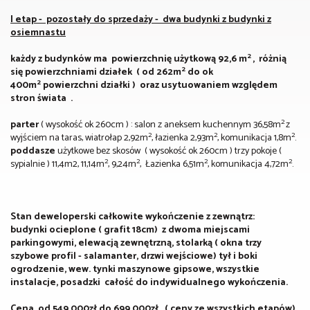
I etap - pozostały do sprzedaży - dwa budynki z budynki z
osiemnastu
2
każdy z budynków ma powierzchnię użytkową 92,6 m
, różnią
2
się powierzchniami działek ( od 262m
do ok
2
400m
powierzchni działki ) oraz usytuowaniem względem
stron świata .
2
parter
( wysokość ok 260cm ) : salon z aneksem kuchennym 36,58m
z
2
2
2
wyjściem na taras, wiatrołap 2,92m
, łazienka 2,93m
, komunikacja 1,8m
.
poddasze
użytkowe bez skosów ( wysokość ok 260cm ) trzy pokoje (
2
2
2
2
sypialnie ) 11,4m2, 11,14m
, 9,24m
, Łazienka 6,51m
, komunikacja 4,72m
.
Stan deweloperski całkowite wykończenie z zewnątrz:
budynki ocieplone ( grafit 18cm) z dwoma miejscami
parkingowymi, elewacją zewnętrzną, stolarką ( okna trzy
szybowe profil - salamanter, drzwi wejściowe) tył i boki
ogrodzenie, wew. tynki maszynowe gipsowe, wszystkie
instalacje, posadzki całość do indywidualnego wykończenia.
Cena od 549.000zł do 699.000zł ( ceny ze wszystkich etapów)