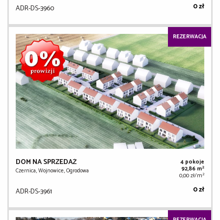
0 zł
ADR-DS-3960
REZERWACJA
DOM NA SPRZEDAŻ
4 pokoje
2
92,86 m
Czernica, Wojnowice, Ogrodowa
2
0,00 zł/m
0 zł
ADR-DS-3961