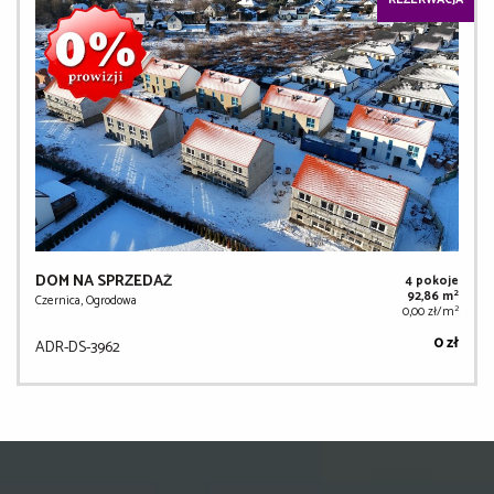
REZERWACJA
DOM NA SPRZEDAŻ
4 pokoje
2
92,86 m
Czernica, Ogrodowa
2
0,00 zł/m
0 zł
ADR-DS-3962