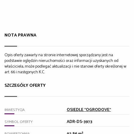
NOTA PRAWNA
Opis oferty zawarty na stronie internetowej sporządzany jest na
podstawie oględzin nieruchomości oraz informacji uzyskanych od
właściciela, może podlegać aktualizacji i nie stanowi oferty określonej w
art. 66 i następnych K.C.
SZCZEGÓŁY OFERTY
OSIEDLE "OGRODOVE"
INWESTYCJA
ADR-DS-3973
SYMBOL OFERTY
92,86 m²
POWIERZCHNIA