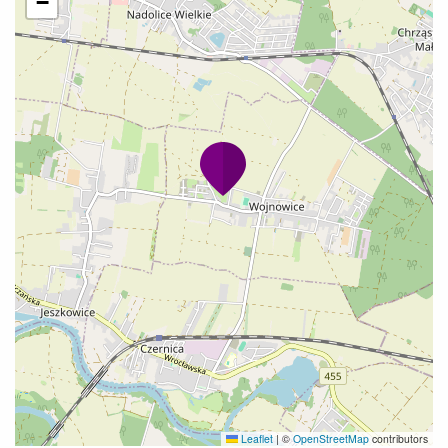
−
Leaflet
|
©
OpenStreetMap
contributors