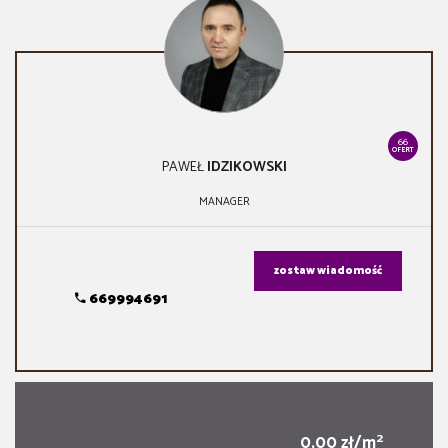
66
OFERT
PAWEŁ
IDZIKOWSKI
MANAGER
zostaw wiadomość
669994691
2
0,00 zł/m