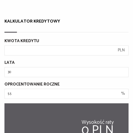
KALKULATOR KREDYTOWY
KWOTA KREDYTU
PLN
LATA
OPROCENTOWANIE ROCZNE
%
Wysokość raty
0 PLN