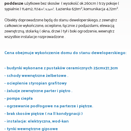
poddasze
użytkowe bez skosów ( wysokość ok 260cm ) trzy pokoje (
2
2
sypialnie ) 11,4m
2, 11,14
Łazienka 6,51m
, komunikacja 4,72m
.
2
2
m
, 9,24m
,
Obiekty doprowadzone będą do stanu deweloperskiego, z zewnątrz
całkowicie wykończone, ocieplone, łącznie z podjazdami, elewacją
zewnętrzną, stolarką ( okna, drzwi ) tył i boki ogrodzenie, wewnątrz
wszystkie instalacje rozprowadzone .
Cena obejmuje wykończenie domu do stanu deweloperskiego:
- budynki wykonane z pustaków ceramicznych 25cmx37,3cm
- schody wewnętrzne żelbetowe .
- ocieplenie styropian grafitowy
- żaluzje zewnętrzne parter i piętro .
- pompa ciepła
- ogrzewanie podłogowe na parterze i piętrze.
- brak skosów piętrze ( na II kondygnacji )
- instalacje: elektryczna, wod-kan
- tynki wewnętrzne gipsowe