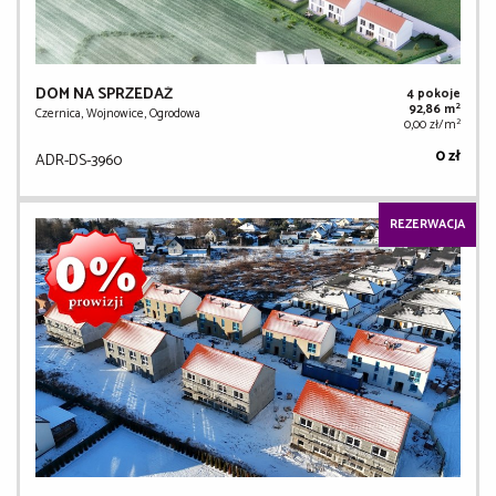
DOM NA SPRZEDAŻ
4 pokoje
2
92,86 m
Czernica, Wojnowice, Ogrodowa
2
0,00 zł/m
0 zł
ADR-DS-3960
REZERWACJA