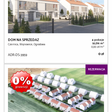
DOM NA SPRZEDAŻ
4 pokoje
2
92,86 m
Czernica, Wojnowice, Ogrodowa
2
0,00 zł/m
0 zł
ADR-DS-3959
REZERWACJA