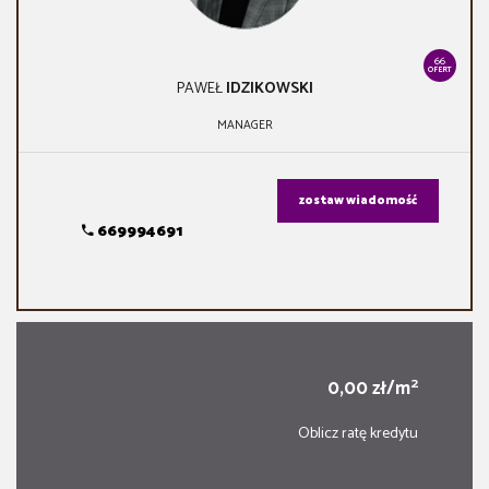
66
OFERT
PAWEŁ
IDZIKOWSKI
MANAGER
zostaw wiadomość
669994691
2
0,00 zł/m
Oblicz ratę kredytu