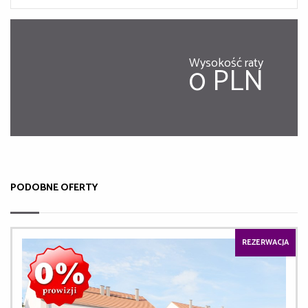
Wysokość raty
0 PLN
PODOBNE OFERTY
REZERWACJA