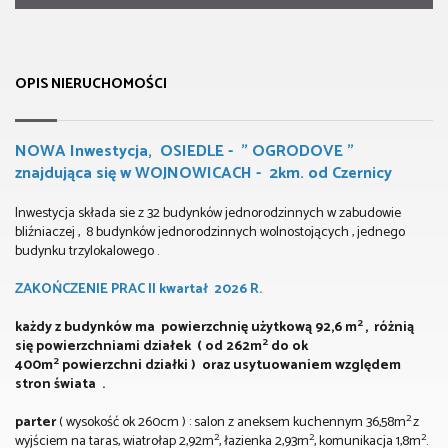
OPIS NIERUCHOMOŚCI
NOWA Inwestycja, OSIEDLE - " OGRODOVE "
znajdująca się w WOJNOWICACH - 2km. od Czernicy
Inwestycja składa sie z 32 budynków jednorodzinnych w zabudowie
bliźniaczej , 8 budynków jednorodzinnych wolnostojących , jednego
budynku trzylokalowego .
ZAKOŃCZENIE PRAC II kwartał 2026 R.
2
każdy z budynków ma powierzchnię użytkową 92,6
m
, różnią
2
się powierzchniami działek ( od 262m
do ok
2
400m
powierzchni działki ) oraz usytuowaniem względem
stron świata .
2
parter
( wysokość ok 260cm ) : salon z aneksem kuchennym 36,58m
z
2
2
2
wyjściem na taras, wiatrołap 2,92m
, łazienka 2,93m
, komunikacja 1,8m
.