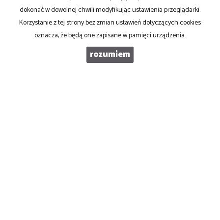
dokonać w dowolnej chwili modyfikując ustawienia przeglądarki.
Korzystanie z tej strony bez zmian ustawień dotyczących cookies
WIADOMOŚĆ
oznacza, że będą one zapisane w pamięci urządzenia.
rozumiem
Ad Rem NIERUCHOMOŚCI
53-125 Wrocław, Aleja Kasztanowa 3a
biuro@adrem-nieruchomosci.pl
skype: adrem-nieruchomosci