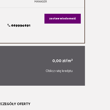
MANAGER
zostaw wiadomość
669994691
2
0,00 zł/m
Oblicz ratę kredytu
ZCZEGÓŁY OFERTY