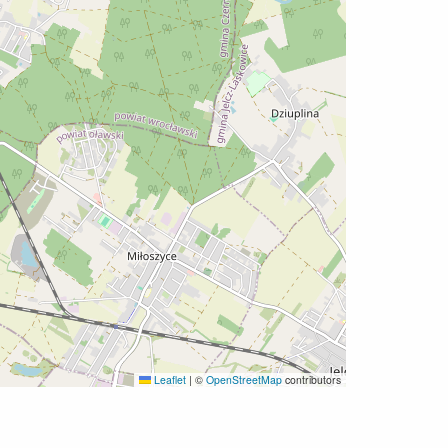
Leaflet
|
©
OpenStreetMap
contributors