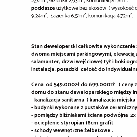
2,92m
, łazienka 2,93m
, komunikacja 1,8m
.
poddasze
użytkowe bez skosów ( wysokość ok 2
2
2
2
9,24m
, Łazienka 6,51m
, komunikacja 4,72m
.
Stan deweloperski całkowite wykończenie 
dwoma miejscami parkingowymi, elewacją ze
salamanter, drzwi wejściowe) tył i boki og
instalacje, posadzki całość do indywidual
Cena od 549.000zł do 699.000zł ( ceny z
domu do stanu deweloperskiego między in
- kanalizacja sanitarna ( kanalizacja miejska
- budynki wykonane z pustaków ceramiczn
- pomiędzy bliźniakami ściana podwójna 2x 
- ocieplenie styropian 18cm grafit
- schody wewnętrzne żelbetowe .