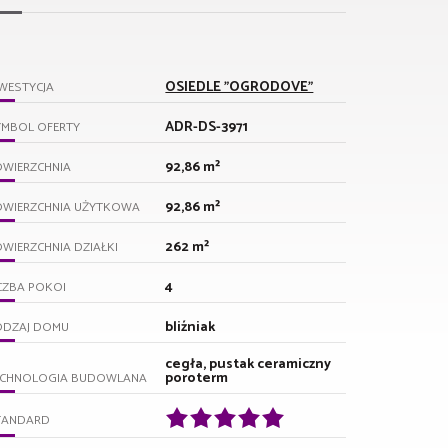
OSIEDLE "OGRODOVE"
WESTYCJA
ADR-DS-3971
YMBOL OFERTY
92,86 m²
OWIERZCHNIA
92,86 m²
OWIERZCHNIA UŻYTKOWA
262 m²
WIERZCHNIA DZIAŁKI
4
CZBA POKOI
bliźniak
ODZAJ DOMU
cegła, pustak ceramiczny
poroterm
ECHNOLOGIA BUDOWLANA
TANDARD