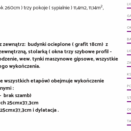
LI
2
60cm ) trzy pokoje ( sypialnie ) 11,4m2, 11,14m
,
G
O
B
z zewnątrz: budynki
ocieplone ( grafit 18cm) z
wnętrzną, stolarką ( okna trzy szybowe profil -
L
rodzenie
, wew. tynki maszynowe gipsowe, wszystkie
ZA
nego wykończenia.
KS
e wszystkich etapów) obejmuje wykończenie
PO
nymi :
 - brak szamb)
S
ych 25cmx37,3cm
25cmx37,3cm i dylatacja .
OG
T