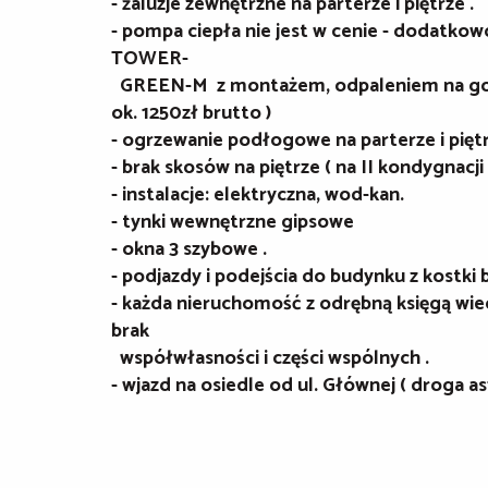
- żaluzje zewnętrzne na parterze i piętrze .
- pompa ciepła nie jest w cenie - dodatko
TOWER-
GREEN-M z montażem, odpaleniem na gotow
ok. 1250zł brutto )
- ogrzewanie podłogowe na parterze i piętr
- brak skosów na piętrze ( na II kondygnacji 
- instalacje: elektryczna, wod-kan.
- tynki wewnętrzne gipsowe
- okna 3 szybowe .
- podjazdy i podejścia do budynku z kostki 
- każda nieruchomość z odrębną księgą wie
brak
współwłasności i części wspólnych .
- wjazd na osiedle od ul. Głównej ( droga as