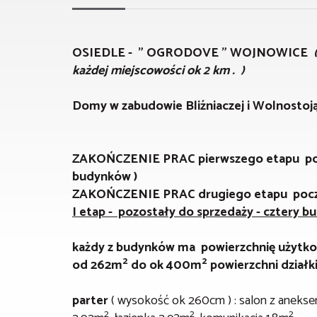
OSIEDLE - " OGRODOVE " WOJNOWICE
każdej miejscowości ok 2 km . )
Domy w zabudowie Bliźniaczej i Wolnostoj
ZAKOŃCZENIE PRAC pierwszego etapu pocz
budynków )
ZAKOŃCZENIE PRAC drugiego etapu począt
I etap - pozostały do sprzedaży - cztery b
każdy z budynków ma powierzchnię użytk
2
2
od 262m
do ok 400m
powierzchni działk
parter
( wysokość ok 260cm ) : salon z anek
2
2
2