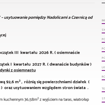
( – usytuowanie pomiędzy Nadolicami a Czernicą od
IN
S
ącej
P
P
ątek III kwartału 2026 R. ( osiemnaście
PO
ek I kwartału 2027 R. ( dwanaście budynków )
LI
udynki z osiemnastu
R
2
ową 92,6 m
, różnią się powierzchniami działek (
i ) oraz usytuowaniem względem stron świata .
T
2
S
sem kuchennym 36,58m
z wyjściem na taras, wiatrołap