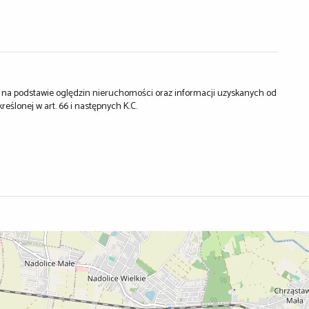
st na podstawie oględzin nieruchomości oraz informacji uzyskanych od
kreślonej w art. 66 i następnych K.C.