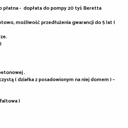
wo płatna - dopłata do pompy 20 tyś Beretta
o, możliwość przedłużenia gwarancji do 5 lat (
ze.
)
betonowej .
czystą ( działka z posadowionym na niej domem ) –
faltowa )