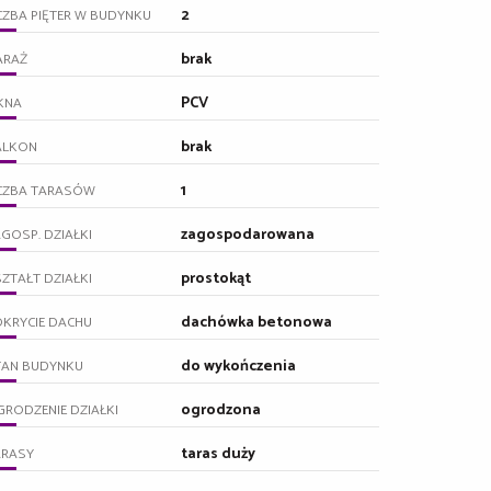
2
CZBA PIĘTER W BUDYNKU
brak
ARAŻ
PCV
KNA
brak
ALKON
1
ICZBA TARASÓW
zagospodarowana
GOSP. DZIAŁKI
prostokąt
ZTAŁT DZIAŁKI
dachówka betonowa
KRYCIE DACHU
do wykończenia
TAN BUDYNKU
ogrodzona
RODZENIE DZIAŁKI
taras duży
ARASY