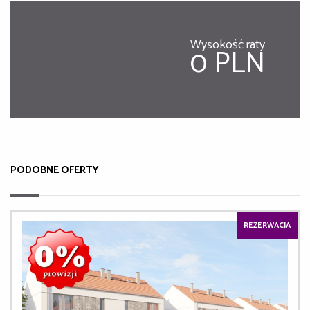
Wysokość raty
0 PLN
PODOBNE OFERTY
REZERWACJA