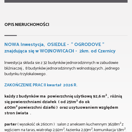
OPIS NIERUCHOMOŚCI
NOWA Inwestycja, OSIEDLE - " OGRODOVE "
znajdująca się w WOJNOWICACH - 2km. od Czernicy
Inwestycja składa sie z 32 budynków jednorodzinnych w zabudowie
bliźniaczej , 8 budynków jednorodzinnych wolnostojących , jednego
budynku trzylokalowego .
ZAKOŃCZENIE PRAC II kwartał 2026 R.
2
każdy z budynków ma powierzchnię użytkową 92,6
m
, różnią
2
się powierzchniami działek ( od 251m
do ok
2
400m
powierzchni działki ) oraz usytuowaniem względem
stron świata .
2
parter
( wysokość ok 260cm ) : salon z aneksem kuchennym 36,58m
z
2
2
2
wyjściem na taras, wiatrołap 2,92m
, łazienka 2,93m
, komunikacja 1,8m
.