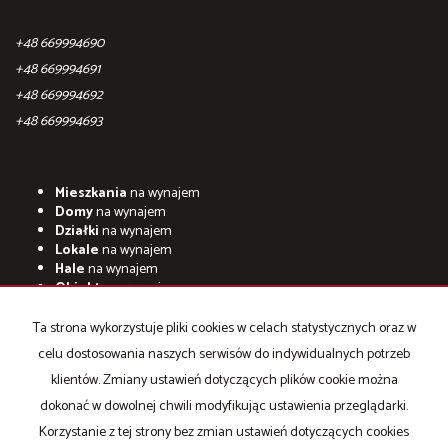
+48 669994690
+48 669994691
+48 669994692
+48 669994693
Mieszkania
na wynajem
Domy
na wynajem
Działki
na wynajem
Lokale
na wynajem
Hale
na wynajem
Obiekty
na wynajem
Mieszkania
na sprzedaż
Ta strona wykorzystuje pliki cookies w celach statystycznych oraz w
Domy
na sprzedaż
celu dostosowania naszych serwisów do indywidualnych potrzeb
Działki
na sprzedaż
Lokale
na sprzedaż
klientów. Zmiany ustawień dotyczących plików cookie można
Hale
na sprzedaż
dokonać w dowolnej chwili modyfikując ustawienia przeglądarki.
Obiekty
na sprzedaż
Korzystanie z tej strony bez zmian ustawień dotyczących cookies