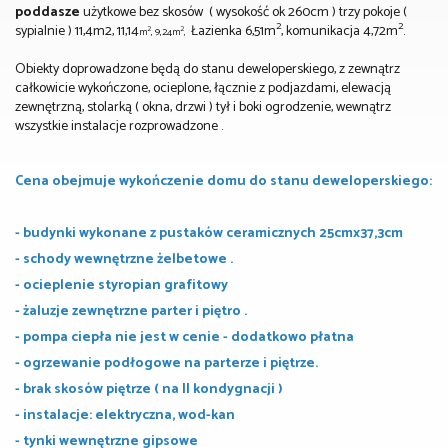
poddasze
użytkowe bez skosów ( wysokość ok 260cm ) trzy pokoje (
2
2
sypialnie ) 11,4m
2, 11,14
Łazienka 6,51m
, komunikacja 4,72m
.
2
2
m
, 9,24m
,
Obiekty doprowadzone będą do stanu deweloperskiego, z zewnątrz
całkowicie wykończone, ocieplone, łącznie z podjazdami, elewacją
zewnętrzną, stolarką ( okna, drzwi ) tył i boki ogrodzenie, wewnątrz
wszystkie instalacje rozprowadzone .
Cena obejmuje wykończenie domu do stanu deweloperskiego:
- budynki wykonane z pustaków ceramicznych 25cmx37,3cm
- schody wewnętrzne żelbetowe .
- ocieplenie styropian grafitowy
- żaluzje zewnętrzne parter i piętro .
-
pompa ciepła nie jest w cenie - dodatkowo płatna
- ogrzewanie podłogowe na parterze i piętrze.
- brak skosów piętrze ( na II kondygnacji )
- instalacje: elektryczna, wod-kan
- tynki wewnętrzne gipsowe