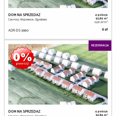
DOM NA SPRZEDAŻ
4 pokoje
2
92,86 m
Czernica, Wojnowice, Ogrodowa
2
0,00 zł/m
0 zł
ADR-DS-3960
REZERWACJA
DOM NA SPRZEDAŻ
4 pokoje
2
92,86 m