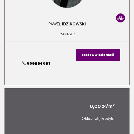
66
OFERT
PAWEŁ
IDZIKOWSKI
MANAGER
zostaw wiadomość
669994691
2
0,00 zł/m
Oblicz ratę kredytu