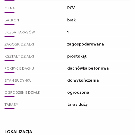
PCV
OKNA
brak
BALKON
1
LICZBA TARASÓW
zagospodarowana
ZAGOSP. DZIAŁKI
prostokąt
KSZTAŁT DZIAŁKI
dachówka betonowa
POKRYCIE DACHU
do wykończenia
STAN BUDYNKU
ogrodzona
OGRODZENIE DZIAŁKI
taras duży
TARASY
LOKALIZACJA