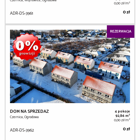
Czernica, Wojnowice, Ogrodowa
2
0,00 zł/m
0 zł
ADR-DS-3961
REZERWACJA
DOM NA SPRZEDAŻ
4 pokoje
2
92,86 m
Czernica, Ogrodowa
2
0,00 zł/m
0 zł
ADR-DS-3962