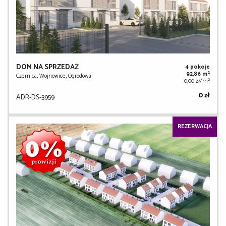
DOM NA SPRZEDAŻ
4 pokoje
2
92,86 m
Czernica, Wojnowice, Ogrodowa
2
0,00 zł/m
0 zł
ADR-DS-3959
REZERWACJA