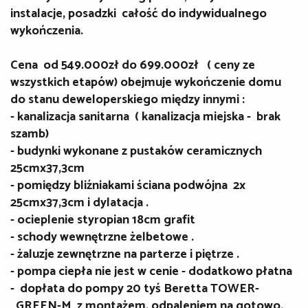
instalacje, posadzki całość do indywidualnego
wykończenia.
Cena od 549.000zł do 699.000zł ( ceny ze
wszystkich etapów) obejmuje wykończenie domu
do stanu deweloperskiego między innymi :
- kanalizacja sanitarna ( kanalizacja miejska - brak
szamb)
- budynki wykonane z pustaków ceramicznych
25cmx37,3cm
- pomiędzy bliźniakami ściana podwójna 2x
25cmx37,3cm i dylatacja .
- ocieplenie styropian 18cm grafit
- schody wewnętrzne żelbetowe .
- żaluzje zewnętrzne na parterze i piętrze .
- pompa ciepła nie jest w cenie - dodatkowo płatna
- dopłata do pompy 20 tyś Beretta TOWER-
GREEN-M z montażem, odpaleniem na gotowo,