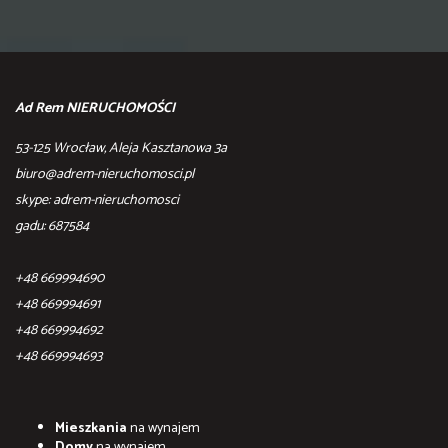
Ad Rem NIERUCHOMOŚCI
53-125 Wrocław, Aleja Kasztanowa 3a
biuro@adrem-nieruchomosci.pl
skype: adrem-nieruchomosci
gadu: 687584
+48 669994690
+48 669994691
+48 669994692
+48 669994693
Mieszkania
na wynajem
Domy
na wynajem