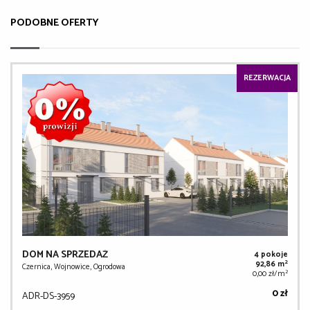
PODOBNE OFERTY
REZERWACJA
DOM NA SPRZEDAŻ
4 pokoje
2
92,86 m
Czernica, Wojnowice, Ogrodowa
2
0,00 zł/m
0 zł
ADR-DS-3959