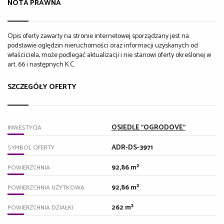
NOTA PRAWNA
Opis oferty zawarty na stronie internetowej sporządzany jest na
podstawie oględzin nieruchomości oraz informacji uzyskanych od
właściciela, może podlegać aktualizacji i nie stanowi oferty określonej w
art. 66 i następnych K.C.
SZCZEGÓŁY OFERTY
OSIEDLE "OGRODOVE"
INWESTYCJA
ADR-DS-3971
SYMBOL OFERTY
92,86 m²
POWIERZCHNIA
92,86 m²
POWIERZCHNIA UŻYTKOWA
262 m²
POWIERZCHNIA DZIAŁKI