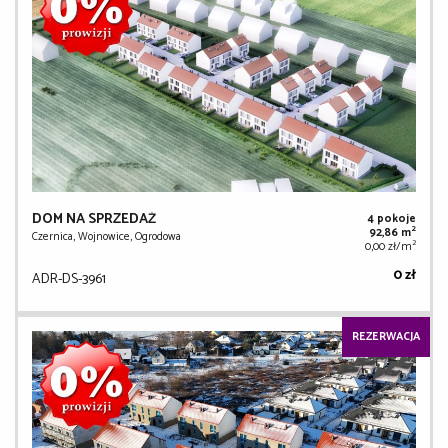
DOM NA SPRZEDAŻ
4 pokoje
2
92,86 m
Czernica, Wojnowice, Ogrodowa
2
0,00 zł/m
0 zł
ADR-DS-3961
REZERWACJA