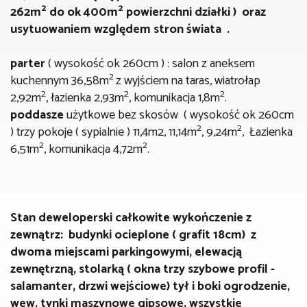
2
2
262m
do ok 400m
powierzchni działki ) oraz
usytuowaniem względem stron świata .
parter
( wysokość ok 260cm ) : salon z aneksem
2
kuchennym 36,58m
z wyjściem na taras, wiatrołap
2
2
2
2,92m
, łazienka 2,93m
, komunikacja 1,8m
.
poddasze
użytkowe bez skosów ( wysokość ok 260cm
2
2
) trzy pokoje ( sypialnie ) 11,4m2, 11,14m
, 9,24m
, Łazienka
2
2
6,51m
, komunikacja 4,72m
.
Stan deweloperski całkowite wykończenie z
zewnątrz: budynki
ocieplone ( grafit 18cm) z
dwoma miejscami parkingowymi, elewacją
zewnętrzną, stolarką ( okna trzy szybowe profil -
salamanter, drzwi wejściowe) tył i boki ogrodzenie
,
wew. tynki maszynowe gipsowe, wszystkie