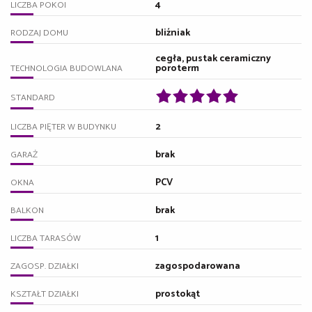
4
LICZBA POKOI
bliźniak
RODZAJ DOMU
cegła, pustak ceramiczny
poroterm
TECHNOLOGIA BUDOWLANA
STANDARD
2
LICZBA PIĘTER W BUDYNKU
brak
GARAŻ
PCV
OKNA
brak
BALKON
1
LICZBA TARASÓW
zagospodarowana
ZAGOSP. DZIAŁKI
prostokąt
KSZTAŁT DZIAŁKI