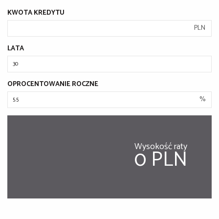
KWOTA KREDYTU
PLN
LATA
OPROCENTOWANIE ROCZNE
%
Wysokość raty
0 PLN