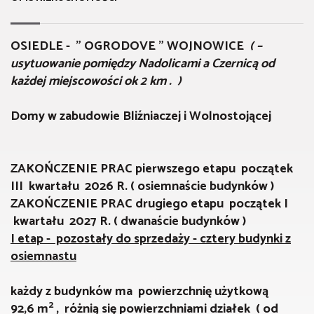
OSIEDLE - " OGRODOVE " WOJNOWICE
( –
usytuowanie pomiędzy Nadolicami a Czernicą od
każdej miejscowości ok 2 km . )
Domy w zabudowie Bliźniaczej i Wolnostojącej
ZAKOŃCZENIE PRAC pierwszego etapu początek
III kwartału 2026 R. ( osiemnaście budynków )
ZAKOŃCZENIE PRAC drugiego etapu początek I
kwartału 2027 R. ( dwanaście budynków )
I etap - pozostały do sprzedaży - cztery budynki z
osiemnastu
każdy z budynków ma powierzchnię użytkową
2
92,6 m
, różnią się powierzchniami działek ( od