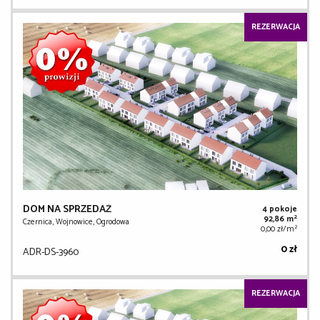
REZERWACJA
DOM NA SPRZEDAŻ
4 pokoje
2
92,86 m
Czernica, Wojnowice, Ogrodowa
2
0,00 zł/m
0 zł
ADR-DS-3960
REZERWACJA