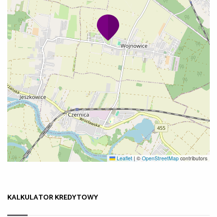
Leaflet
|
©
OpenStreetMap
contributors
KALKULATOR KREDYTOWY