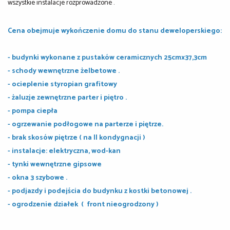
wszystkie instalacje rozprowadzone .
Cena obejmuje wykończenie domu do stanu deweloperskiego:
- budynki wykonane z pustaków ceramicznych 25cmx37,3cm
- schody wewnętrzne żelbetowe .
- ocieplenie styropian grafitowy
- żaluzje zewnętrzne parter i piętro .
- pompa ciepła
- ogrzewanie podłogowe na parterze i piętrze.
- brak skosów piętrze ( na II kondygnacji )
- instalacje: elektryczna, wod-kan
- tynki wewnętrzne gipsowe
- okna 3 szybowe .
- podjazdy i podejścia do budynku z kostki betonowej .
- ogrodzenie działek ( front nieogrodzony )