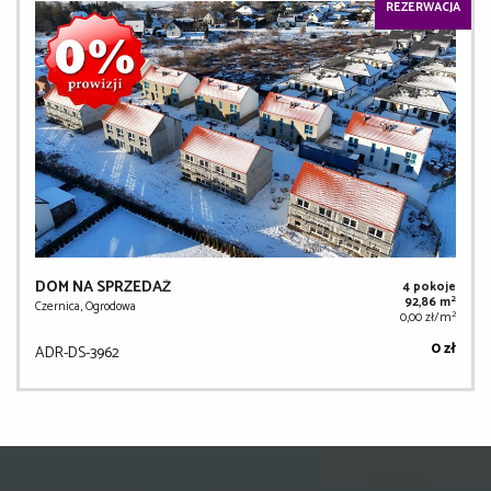
REZERWACJA
DOM NA SPRZEDAŻ
4 pokoje
2
92,86 m
Czernica, Ogrodowa
2
0,00 zł/m
0 zł
ADR-DS-3962