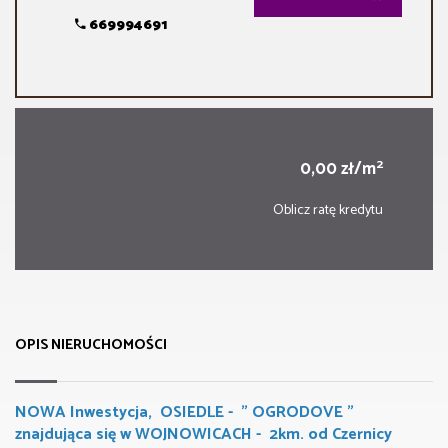
669994691
2
0,00 zł/m
Oblicz ratę kredytu
OPIS NIERUCHOMOŚCI
NOWA Inwestycja, OSIEDLE - " OGRODOVE "
znajdująca się w WOJNOWICACH - 2km. od Czernicy