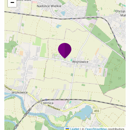
−
Leaflet
|
©
OpenStreetMap
contributors