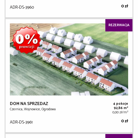
0 zł
ADR-DS-3960
REZERWACJA
DOM NA SPRZEDAŻ
4 pokoje
2
92,86 m
Czernica, Wojnowice, Ogrodowa
2
0,00 zł/m
0 zł
ADR-DS-3961