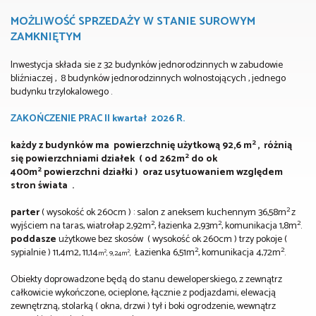
MOŻLIWOŚĆ SPRZEDAŻY W STANIE SUROWYM
ZAMKNIĘTYM
Inwestycja składa sie z 32 budynków jednorodzinnych w zabudowie
bliźniaczej , 8 budynków jednorodzinnych wolnostojących , jednego
budynku trzylokalowego .
ZAKOŃCZENIE PRAC II kwartał 2026 R.
2
każdy z budynków ma powierzchnię użytkową 92,6
m
, różnią
2
się powierzchniami działek ( od 262m
do ok
2
400m
powierzchni działki ) oraz usytuowaniem względem
stron świata .
2
parter
( wysokość ok 260cm ) : salon z aneksem kuchennym 36,58m
z
2
2
2
wyjściem na taras, wiatrołap 2,92m
, łazienka 2,93m
, komunikacja 1,8m
.
poddasze
użytkowe bez skosów ( wysokość ok 260cm ) trzy pokoje (
2
2
sypialnie ) 11,4m
2, 11,14
Łazienka 6,51m
, komunikacja 4,72m
.
2
2
m
, 9,24m
,
Obiekty doprowadzone będą do stanu deweloperskiego, z zewnątrz
całkowicie wykończone, ocieplone, łącznie z podjazdami, elewacją
zewnętrzną, stolarką ( okna, drzwi ) tył i boki ogrodzenie, wewnątrz