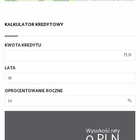
KALKULATOR KREDYTOWY
KWOTA KREDYTU
PLN
LATA
OPROCENTOWANIE ROCZNE
%
Wysokość raty
0 PLN