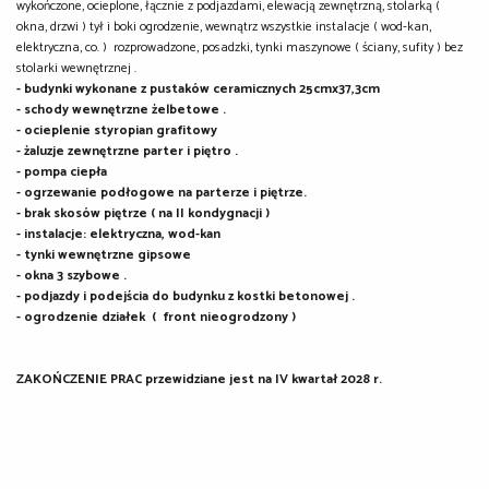
wykończone, ocieplone, łącznie z podjazdami, elewacją zewnętrzną, stolarką (
okna, drzwi ) tył i boki ogrodzenie, wewnątrz wszystkie instalacje ( wod-kan,
elektryczna, co. ) rozprowadzone, posadzki, tynki maszynowe ( ściany, sufity ) bez
stolarki wewnętrznej .
- budynki wykonane z pustaków ceramicznych 25cmx37,3cm
- schody wewnętrzne żelbetowe .
- ocieplenie styropian grafitowy
- żaluzje zewnętrzne parter i piętro .
- pompa ciepła
- ogrzewanie podłogowe na parterze i piętrze.
- brak skosów piętrze ( na II kondygnacji )
- instalacje: elektryczna, wod-kan
- tynki wewnętrzne gipsowe
- okna 3 szybowe .
- podjazdy i podejścia do budynku z kostki betonowej .
- ogrodzenie działek ( front nieogrodzony )
ZAKOŃCZENIE PRAC przewidziane jest na IV kwartał 2028 r.