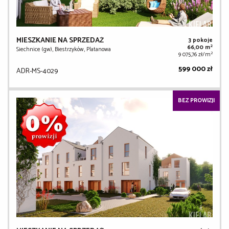
MIESZKANIE NA SPRZEDAŻ
3 pokoje
2
66,00 m
Siechnice (gw), Biestrzyków, Platanowa
2
9 075,76 zł/m
599 000 zł
ADR-MS-4029
BEZ PROWIZJI