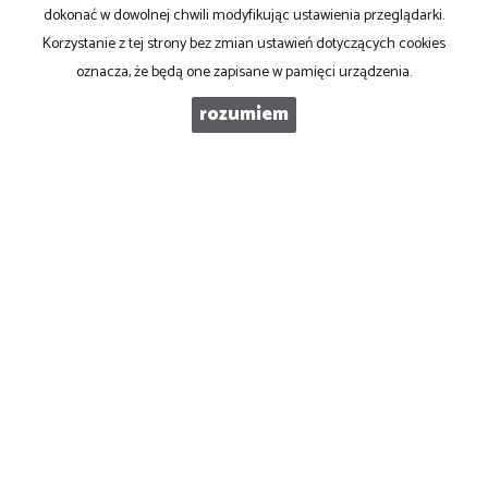
dokonać w dowolnej chwili modyfikując ustawienia przeglądarki.
Korzystanie z tej strony bez zmian ustawień dotyczących cookies
WIADOMOŚĆ
oznacza, że będą one zapisane w pamięci urządzenia.
rozumiem
Ad Rem NIERUCHOMOŚCI
53-125 Wrocław, Aleja Kasztanowa 3a
biuro@adrem-nieruchomosci.pl
skype: adrem-nieruchomosci