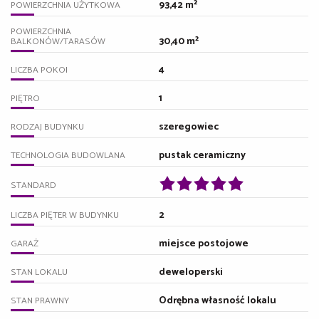
93,42 m²
POWIERZCHNIA UŻYTKOWA
POWIERZCHNIA
30,40 m²
BALKONÓW/TARASÓW
4
LICZBA POKOI
1
PIĘTRO
szeregowiec
RODZAJ BUDYNKU
pustak ceramiczny
TECHNOLOGIA BUDOWLANA
STANDARD
2
LICZBA PIĘTER W BUDYNKU
miejsce postojowe
GARAŻ
deweloperski
STAN LOKALU
Odrębna własność lokalu
STAN PRAWNY