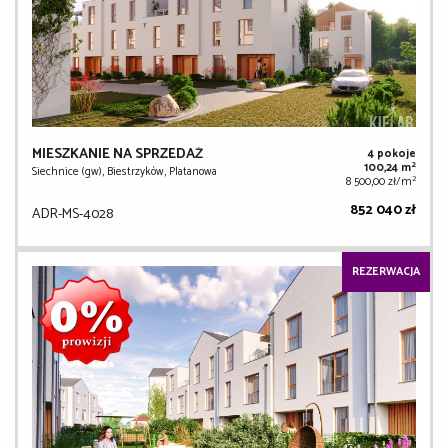
MIESZKANIE NA SPRZEDAŻ
4 pokoje
2
100,24 m
Siechnice (gw), Biestrzyków, Platanowa
2
8 500,00 zł/m
852 040 zł
ADR-MS-4028
REZERWACJA