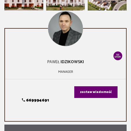
66
OFERT
PAWEŁ
IDZIKOWSKI
MANAGER
zostaw wiadomość
669994691