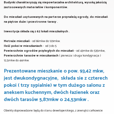
Budynki charakteryzują się niepowtarzalna architekturą, wysoką jakością
zastosowanych materiałów i komponentów.
Do mieszkań usytuowanych na parterze przynależą ogrody, do mieszkań
na piętrze duże i przestronne tarasy .
Inwestycja składa się z 62 lokali mieszkalnych .
Metraże mieszkań
- od 66mkw do 129mkw.
Ilość pokoi w mieszkaniach
- od 3 do 5
Powierzchnie ogrodów przyległych do mieszkań
- od 43mkw do 535mkw,
Powierzchnie tarasów w mieszkaniach
( pierwsza i druga kondygnacja )
12,5mkw do 44mkw.
Prezentowane mieszkanie o pow. 93,42 mkw,
jest dwukondygnacyjne, składa sie z czterech
pokoi ( trzy sypialnie) w tym dużego salonu z
aneksem kuchennym, dwóch łazienek oraz
dwóch tarasów 5,87mkw o 24,53mkw .
Obiekty doprowadzone będą do stanu deweloperskiego, z zewnątrz całkowicie