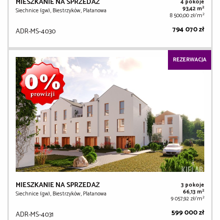
MIESZKANIE NA SPRZEDAŻ
4 pokoje
2
93,42 m
Siechnice (gw), Biestrzyków, Platanowa
2
8 500,00 zł/m
794 070 zł
ADR-MS-4030
REZERWACJA
MIESZKANIE NA SPRZEDAŻ
3 pokoje
2
66,13 m
Siechnice (gw), Biestrzyków, Platanowa
2
9 057,92 zł/m
599 000 zł
ADR-MS-4031