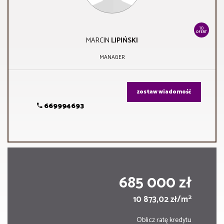
10
OFERT
MARCIN
LIPIŃSKI
MANAGER
zostaw wiadomość
669994693
685 000 zł
2
10 873,02 zł/m
Oblicz ratę kredytu