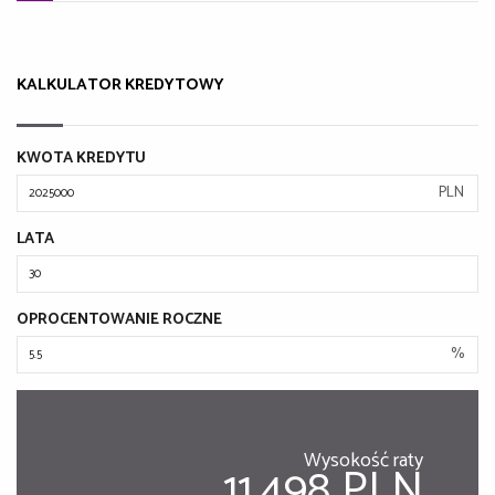
KALKULATOR KREDYTOWY
KWOTA KREDYTU
PLN
LATA
OPROCENTOWANIE ROCZNE
%
Wysokość raty
11,498 PLN