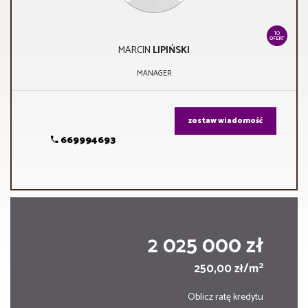
10
OFERT
MARCIN
LIPIŃSKI
MANAGER
zostaw wiadomość
669994693
2 025 000 zł
2
250,00 zł/m
Oblicz ratę kredytu