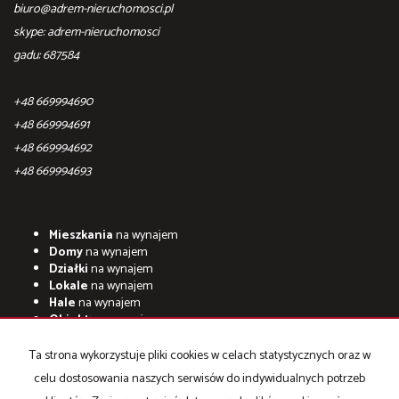
biuro@adrem-nieruchomosci.pl
skype: adrem-nieruchomosci
gadu: 687584
+48 669994690
+48 669994691
+48 669994692
+48 669994693
Mieszkania
na wynajem
Domy
na wynajem
Działki
na wynajem
Lokale
na wynajem
Hale
na wynajem
Obiekty
na wynajem
Mieszkania
na sprzedaż
Ta strona wykorzystuje pliki cookies w celach statystycznych oraz w
Domy
na sprzedaż
celu dostosowania naszych serwisów do indywidualnych potrzeb
Działki
na sprzedaż