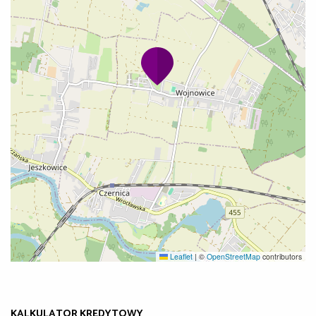
Leaflet
|
©
OpenStreetMap
contributors
KALKULATOR KREDYTOWY