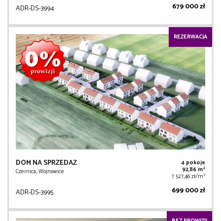
679 000 zł
ADR-DS-3994
REZERWACJA
DOM NA SPRZEDAŻ
4 pokoje
2
92,86 m
Czernica, Wojnowice
2
7 527,46 zł/m
699 000 zł
ADR-DS-3995