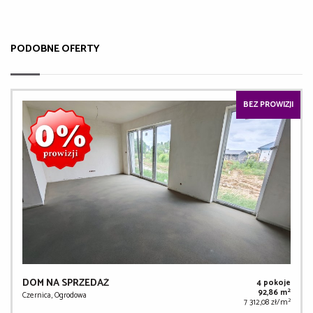
PODOBNE OFERTY
BEZ PROWIZJI
DOM NA SPRZEDAŻ
4 pokoje
2
92,86 m
Czernica, Ogrodowa
2
7 312,08 zł/m