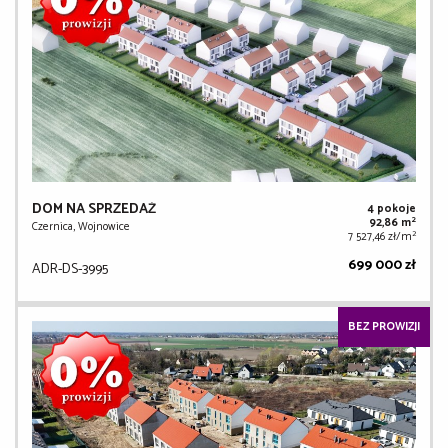
DOM NA SPRZEDAŻ
4 pokoje
2
92,86 m
Czernica, Wojnowice
2
7 527,46 zł/m
699 000 zł
ADR-DS-3995
BEZ PROWIZJI