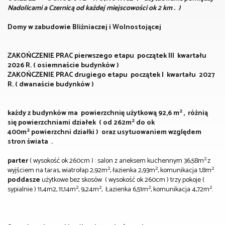
Nadolicami a Czernicą od każdej miejscowości ok 2 km . )
Domy w zabudowie Bliźniaczej i Wolnostojącej
ZAKOŃCZENIE PRAC pierwszego etapu początek III kwartału
2026 R. ( osiemnaście budynków )
ZAKOŃCZENIE PRAC drugiego etapu początek I kwartału 2027
R. ( dwanaście budynków )
2
każdy z budynków ma powierzchnię użytkową 92,6 m
, różnią
2
się powierzchniami działek ( od 262m
do ok
2
400m
powierzchni działki ) oraz usytuowaniem względem
stron świata .
2
parter
( wysokość ok 260cm ) : salon z aneksem kuchennym 36,58m
z
2
2
2
wyjściem na taras, wiatrołap 2,92m
, łazienka 2,93m
, komunikacja 1,8m
.
poddasze
użytkowe bez skosów ( wysokość ok 260cm ) trzy pokoje (
2
2
2
2
sypialnie ) 11,4m2, 11,14m
, 9,24m
, Łazienka 6,51m
, komunikacja 4,72m
.