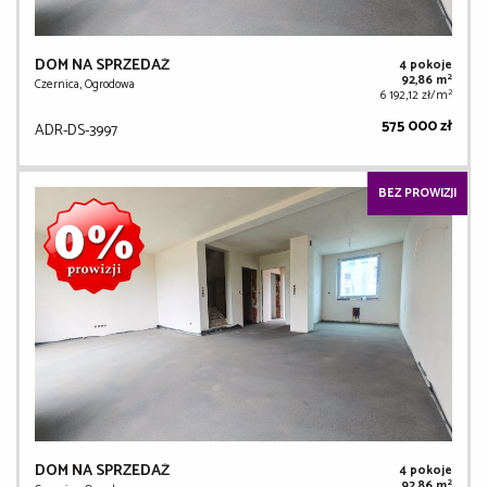
DOM NA SPRZEDAŻ
4 pokoje
2
92,86 m
Czernica, Ogrodowa
2
6 192,12 zł/m
575 000 zł
ADR-DS-3997
BEZ PROWIZJI
DOM NA SPRZEDAŻ
4 pokoje
2
92,86 m