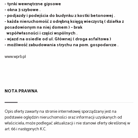
- tynki wewnętrzne gipsowe
- okna 3 szybowe .
- podjazdy i podejścia do budynku z kostki betonowej .
- każda nieruchomość z odrębną księgą wieczystą ( działka z
posadowionym na niej domem ) – brak
współwłasności i części wspólnych .
- wjazd na osiedle od ul. Głównej ( droga asfaltowa )
- możliwość zabudowania strychu na pom. gospodarcze .
www.wprb.pl
NOTA PRAWNA
Opis oferty zawarty na stronie internetowej sporządzany jest na
podstawie oględzin nieruchomości oraz informacji uzyskanych od
właściciela, może podlegać aktualizacji i nie stanowi oferty określonej w
art. 66 i następnych K.C.