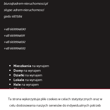
biuro@adrem-nieruchomosci.pl
skype: adrem-nieruchomosci
gadu: 687584
+48 669994690
+48 669994691
+48 669994692
+48 669994693
Mieszkania
na wynajem
Domy
na wynajem
Działki
na wynajem
Lokale
na wynajem
Hale
na wynajem
Obiekty
na wynajem
Mieszkania
na sprzedaż
Ta strona wykorzystuje pliki cookies w celach statystycznych oraz w
Domy
na sprzedaż
celu dostosowania naszych serwisów do indywidualnych potrzeb
Działki
na sprzedaż