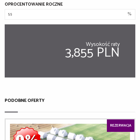
OPROCENTOWANIE ROCZNE
%
Wysokość raty
3,855 PLN
PODOBNE OFERTY
REZERWACJA