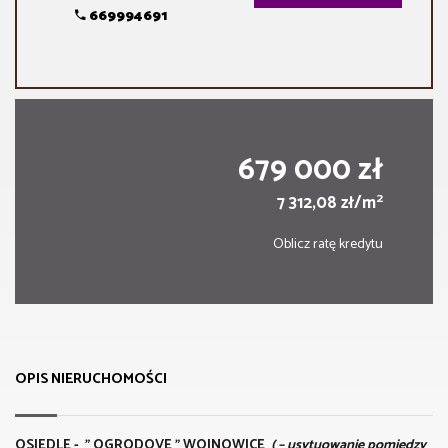
669994691
679 000 zł
2
7 312,08 zł/m
Oblicz ratę kredytu
OPIS NIERUCHOMOŚCI
OSIEDLE - " OGRODOVE " WOJNOWICE
( – usytuowanie pomiędzy