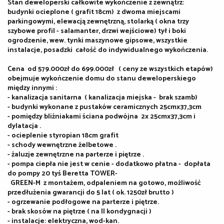
Stan deweloperski całkowite wykończenie z zewnątrz:
budynki ocieplone ( grafit 18cm) z dwoma miejscami
parkingowymi, elewacją zewnętrzną, stolarką ( okna trzy
szybowe profil - salamanter, drzwi wejściowe) tył i boki
ogrodzenie, wew. tynki maszynowe gipsowe, wszystkie
instalacje, posadzki całość do indywidualnego wykończenia.
Cena od 579.000zł do 699.000zł ( ceny ze wszystkich etapów)
obejmuje wykończenie domu do stanu deweloperskiego
między innymi :
- kanalizacja sanitarna ( kanalizacja miejska - brak szamb)
- budynki wykonane z pustaków ceramicznych 25cmx37,3cm
- pomiędzy bliźniakami ściana podwójna 2x 25cmx37,3cm i
dylatacja .
- ocieplenie styropian 18cm grafit
- schody wewnętrzne żelbetowe .
- żaluzje zewnętrzne na parterze i piętrze .
- pompa ciepła nie jest w cenie - dodatkowo płatna - dopłata
do pompy 20 tyś Beretta TOWER-
GREEN-M z montażem, odpaleniem na gotowo, możliwość
przedłużenia gwarancji do 5 lat ( ok. 1250zł brutto )
- ogrzewanie podłogowe na parterze i piętrze.
- brak skosów na piętrze ( na II kondygnacji )
- instalacje: elektryczna, wod-kan.