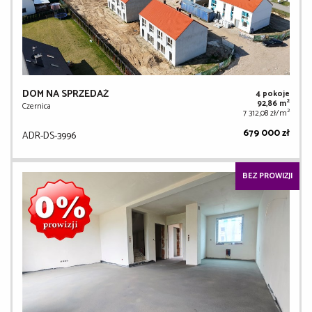
DOM NA SPRZEDAŻ
4 pokoje
2
92,86 m
Czernica
2
7 312,08 zł/m
679 000 zł
ADR-DS-3996
BEZ PROWIZJI