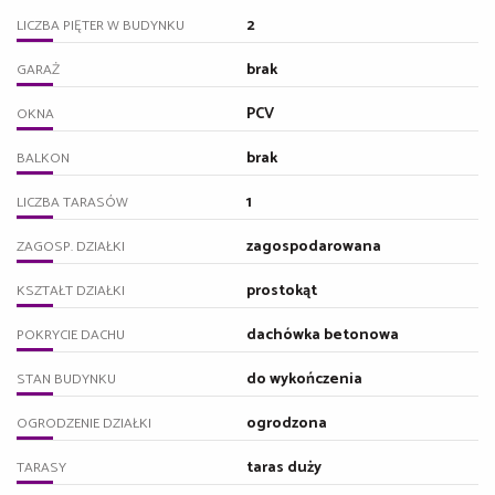
2
LICZBA PIĘTER W BUDYNKU
brak
GARAŻ
PCV
OKNA
brak
BALKON
1
LICZBA TARASÓW
zagospodarowana
ZAGOSP. DZIAŁKI
prostokąt
KSZTAŁT DZIAŁKI
dachówka betonowa
POKRYCIE DACHU
do wykończenia
STAN BUDYNKU
ogrodzona
OGRODZENIE DZIAŁKI
taras duży
TARASY