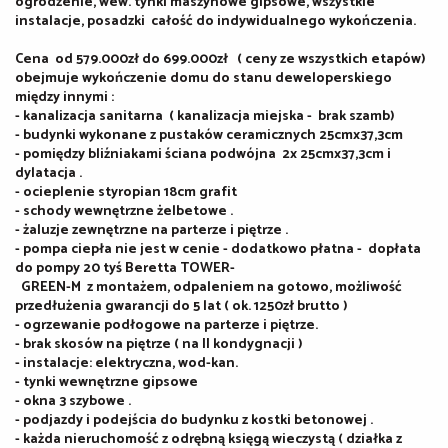
ogrodzenie, wew. tynki maszynowe gipsowe, wszystkie
instalacje, posadzki całość do indywidualnego wykończenia.
Cena od 579.000zł do 699.000zł ( ceny ze wszystkich etapów)
obejmuje wykończenie domu do stanu deweloperskiego
między innymi :
- kanalizacja sanitarna ( kanalizacja miejska - brak szamb)
- budynki wykonane z pustaków ceramicznych 25cmx37,3cm
- pomiędzy bliźniakami ściana podwójna 2x 25cmx37,3cm i
dylatacja .
- ocieplenie styropian 18cm grafit
- schody wewnętrzne żelbetowe .
- żaluzje zewnętrzne na parterze i piętrze .
- pompa ciepła nie jest w cenie - dodatkowo płatna - dopłata
do pompy 20 tyś Beretta TOWER-
GREEN-M z montażem, odpaleniem na gotowo, możliwość
przedłużenia gwarancji do 5 lat ( ok. 1250zł brutto )
- ogrzewanie podłogowe na parterze i piętrze.
- brak skosów na piętrze ( na II kondygnacji )
- instalacje: elektryczna, wod-kan.
- tynki wewnętrzne gipsowe
- okna 3 szybowe .
- podjazdy i podejścia do budynku z kostki betonowej .
- każda nieruchomość z odrębną księgą wieczystą ( działka z