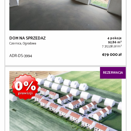
DOM NA SPRZEDAŻ
4 pokoje
2
92,86 m
Czernica, Ogrodowa
2
7 312,08 zł/m
679 000 zł
ADR-DS-3994
REZERWACJA