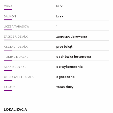
PCV
OKNA
brak
BALKON
1
LICZBA TARASÓW
zagospodarowana
ZAGOSP. DZIAŁKI
prostokąt
KSZTAŁT DZIAŁKI
dachówka betonowa
POKRYCIE DACHU
do wykończenia
STAN BUDYNKU
ogrodzona
OGRODZENIE DZIAŁKI
taras duży
TARASY
LOKALIZACJA