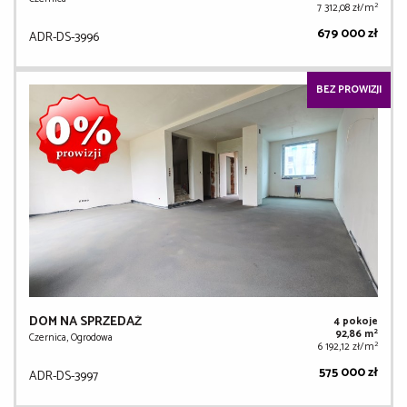
2
7 312,08 zł/m
679 000 zł
ADR-DS-3996
BEZ PROWIZJI
DOM NA SPRZEDAŻ
4 pokoje
2
92,86 m
Czernica, Ogrodowa
2
6 192,12 zł/m
575 000 zł
ADR-DS-3997