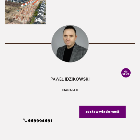
66
OFERT
PAWEŁ
IDZIKOWSKI
MANAGER
zostaw wiadomość
669994691