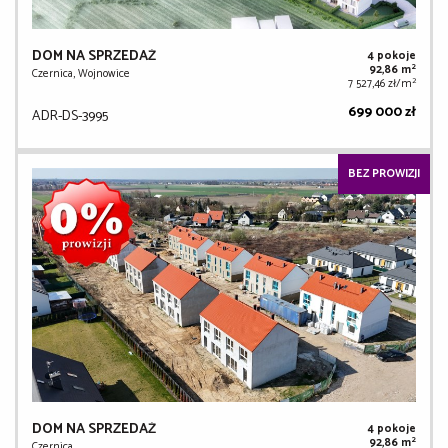
DOM NA SPRZEDAŻ
4 pokoje
2
92,86 m
Czernica, Wojnowice
2
7 527,46 zł/m
699 000 zł
ADR-DS-3995
BEZ PROWIZJI
DOM NA SPRZEDAŻ
4 pokoje
2
92,86 m
Czernica