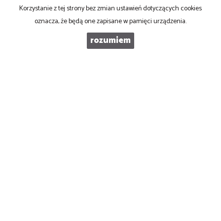
Korzystanie z tej strony bez zmian ustawień dotyczących cookies
WIADOMOŚĆ
oznacza, że będą one zapisane w pamięci urządzenia.
rozumiem
Ad Rem NIERUCHOMOŚCI
53-125 Wrocław, Aleja Kasztanowa 3a
biuro@adrem-nieruchomosci.pl
skype: adrem-nieruchomosci
gadu: 687584