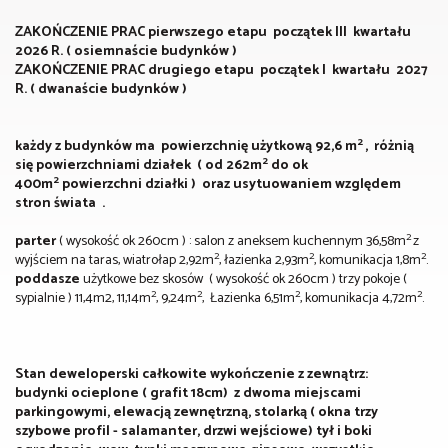
ZAKOŃCZENIE PRAC pierwszego etapu początek III kwartału
2026 R. ( osiemnaście budynków )
ZAKOŃCZENIE PRAC drugiego etapu początek I kwartału 2027
R. ( dwanaście budynków )
2
każdy z budynków ma powierzchnię użytkową 92,6 m
, różnią
2
się powierzchniami działek ( od 262m
do ok
2
400m
powierzchni działki ) oraz usytuowaniem względem
stron świata .
2
parter
( wysokość ok 260cm ) : salon z aneksem kuchennym 36,58m
z
2
2
2
wyjściem na taras, wiatrołap 2,92m
, łazienka 2,93m
, komunikacja 1,8m
.
poddasze
użytkowe bez skosów ( wysokość ok 260cm ) trzy pokoje (
2
2
2
2
sypialnie ) 11,4m2, 11,14m
, 9,24m
, Łazienka 6,51m
, komunikacja 4,72m
.
Stan deweloperski całkowite wykończenie z zewnątrz:
budynki ocieplone ( grafit 18cm) z dwoma miejscami
parkingowymi, elewacją zewnętrzną, stolarką ( okna trzy
szybowe profil - salamanter, drzwi wejściowe) tył i boki