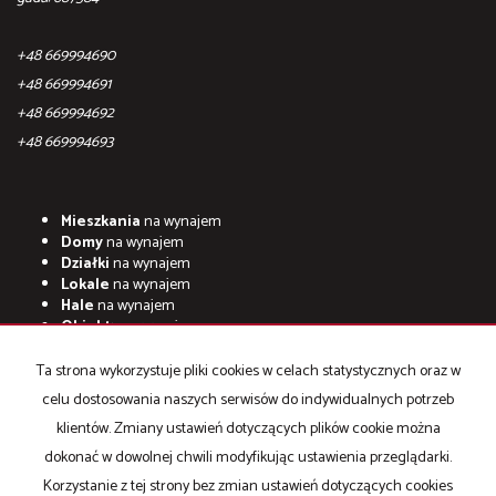
+48 669994690
+48 669994691
+48 669994692
+48 669994693
Mieszkania
na wynajem
Domy
na wynajem
Działki
na wynajem
Lokale
na wynajem
Hale
na wynajem
Obiekty
na wynajem
Mieszkania
na sprzedaż
Ta strona wykorzystuje pliki cookies w celach statystycznych oraz w
Domy
na sprzedaż
celu dostosowania naszych serwisów do indywidualnych potrzeb
Działki
na sprzedaż
Lokale
na sprzedaż
klientów. Zmiany ustawień dotyczących plików cookie można
Hale
na sprzedaż
dokonać w dowolnej chwili modyfikując ustawienia przeglądarki.
Obiekty
na sprzedaż
Korzystanie z tej strony bez zmian ustawień dotyczących cookies