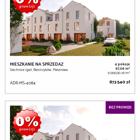
MIESZKANIE NA SPRZEDAŻ
4 pokoje
2
97,06 m
Siechnice (gw), Biestrzyków, Platanowa
2
9 000,00 zł/m
873 540 zł
ADR-MS-4084
BEZ PROWIZJI