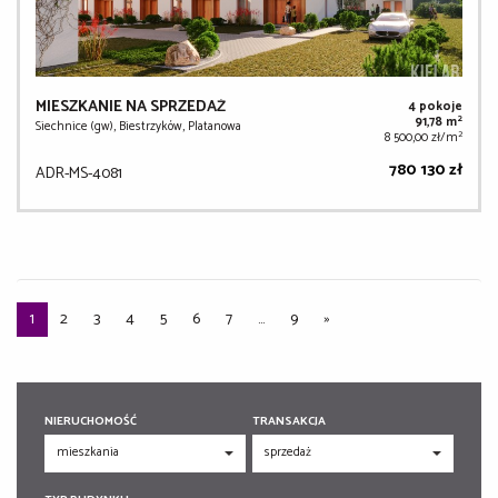
MIESZKANIE NA SPRZEDAŻ
4 pokoje
2
91,78 m
Siechnice (gw), Biestrzyków, Platanowa
2
8 500,00 zł/m
780 130 zł
ADR-MS-4081
1
2
3
4
5
6
7
...
9
»
NIERUCHOMOŚĆ
TRANSAKCJA