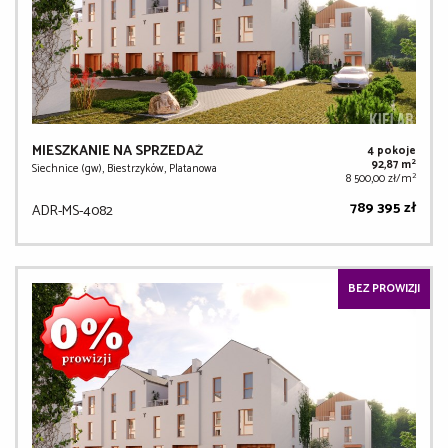
MIESZKANIE NA SPRZEDAŻ
4 pokoje
2
92,87 m
Siechnice (gw), Biestrzyków, Platanowa
2
8 500,00 zł/m
789 395 zł
ADR-MS-4082
BEZ PROWIZJI