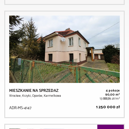
MIESZKANIE NA SPRZEDAŻ
4 pokoje
2
90,00 m
Wrocław, Krzyki, Oporów, Karmelkowa
2
13 888,89 zł/m
1 250 000 zł
ADR-MS-4147