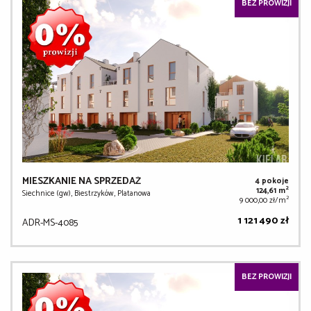
BEZ PROWIZJI
MIESZKANIE NA SPRZEDAŻ
4 pokoje
2
124,61 m
Siechnice (gw), Biestrzyków, Platanowa
2
9 000,00 zł/m
1 121 490 zł
ADR-MS-4085
BEZ PROWIZJI