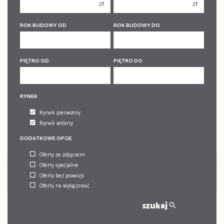
zł
zł
5 pokoi
5 pokoi
6 pokoi
6 pokoi
ROK BUDOWY OD
ROK BUDOWY DO
PIĘTRO OD
PIĘTRO DO
RYNEK
Rynek pierwotny
Rynek wtórny
DODATKOWE OPCJE
Oferty ze zdjęciem
Oferty specjalne
Oferty bez prowizji
Oferty na wyłączność
szukaj