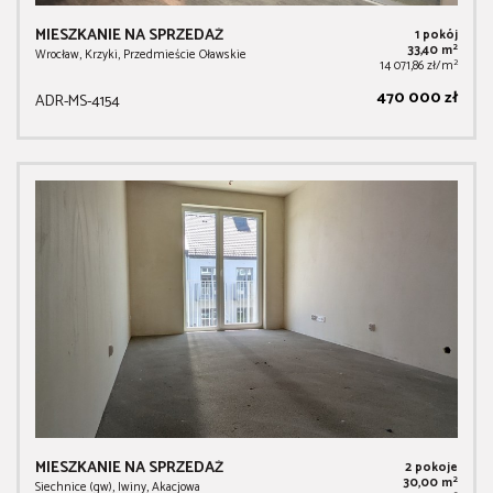
MIESZKANIE NA SPRZEDAŻ
1 pokój
2
33,40 m
Wrocław, Krzyki, Przedmieście Oławskie
2
14 071,86 zł/m
470 000 zł
ADR-MS-4154
MIESZKANIE NA SPRZEDAŻ
2 pokoje
2
30,00 m
Siechnice (gw), Iwiny, Akacjowa