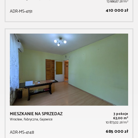
2
13 666,67 zł/m
410 000 zł
ADR-MS-4151
MIESZKANIE NA SPRZEDAŻ
3 pokoje
2
63,00 m
Wrocław, Fabryczna, Gajowice
2
10 873,02 zł/m
685 000 zł
ADR-MS-4148