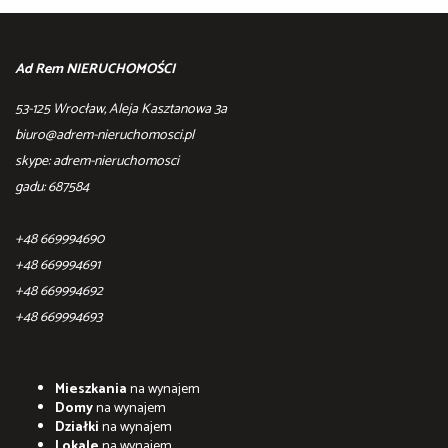
Ad Rem NIERUCHOMOŚCI
53-125 Wrocław, Aleja Kasztanowa 3a
biuro@adrem-nieruchomosci.pl
skype: adrem-nieruchomosci
gadu: 687584
+48 669994690
+48 669994691
+48 669994692
+48 669994693
Mieszkania
na wynajem
Domy
na wynajem
Działki
na wynajem
Lokale
na wynajem